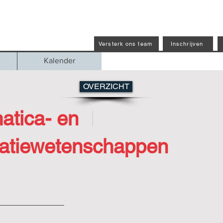
Versterk ons team
Inschrijven
Kalender
OVERZICHT
atica- en
atiewetenschappen