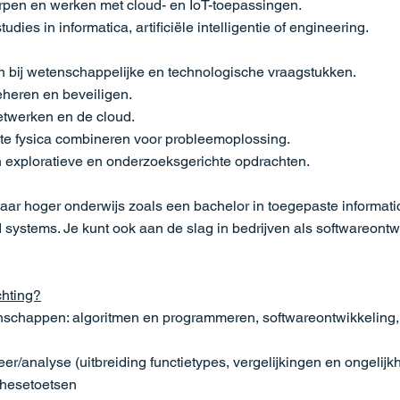
rpen en werken met cloud- en IoT-toepassingen.
udies in informatica, artificiële intelligentie of engineering.
 bij wetenschappelijke en technologische vraagstukken.
heren en beveiligen.
twerken en de cloud.
te fysica combineren voor probleemoplossing.
in exploratieve en onderzoeksgerichte opdrachten.
naar hoger onderwijs zoals een bachelor in toegepaste informa
ed systems. Je kunt ook aan de slag in bedrijven als softwareontw
chting?
enschappen: algoritmen en programmeren, softwareontwikkeling
eer/analyse (uitbreiding functietypes, vergelijkingen en ongelijk
othesetoetsen