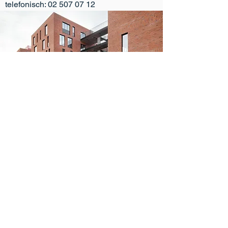
telefonisch:
02 507 07 12
Kleine Breemstraat 7
3500 Hasselt
011 25 33 58
info@campushast.be
1ste graad
2de graad
3de graad
Duaal