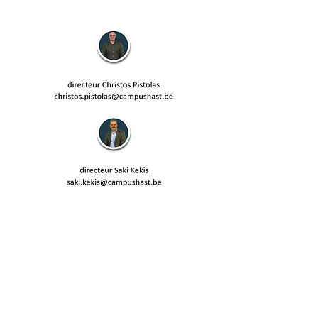
Onze school is vlot bereikbaar met de
fiets en met het openbaar vervoer.
Ontdek meer op onze
mobiliteitspagina
!