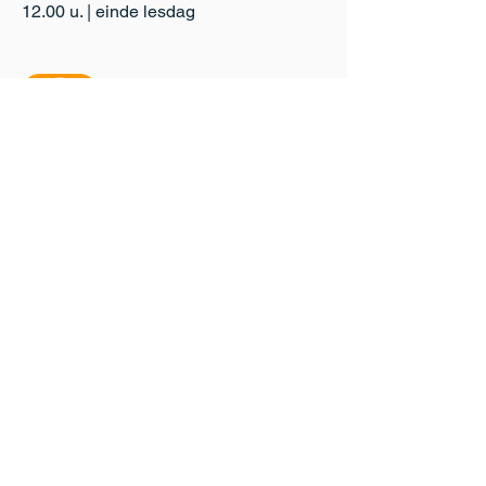
12.00 u. | einde lesdag
Kleine Breemstraat 7
3500 Hasselt